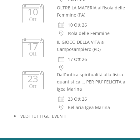
OLTRE LA MATERIA all'Isola delle
10
Femmine (PA)
Ott
10 Ott 26
Isola delle Femmine
IL GIOCO DELLA VITA a
17
Camposampiero (PD)
Ott
17 Ott 26
Dall’antica spiritualità alla fisica
23
quantistica … PER PIU’ FELICITA a
Ott
Igea Marina
23 Ott 26
Bellaria Igea Marina
VEDI TUTTI GLI EVENTI