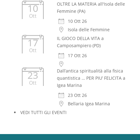
OLTRE LA MATERIA all'Isola delle
10
Femmine (PA)
Ott
10 Ott 26
Isola delle Femmine
IL GIOCO DELLA VITA a
17
Camposampiero (PD)
Ott
17 Ott 26
Dall’antica spiritualità alla fisica
23
quantistica … PER PIU’ FELICITA a
Ott
Igea Marina
23 Ott 26
Bellaria Igea Marina
VEDI TUTTI GLI EVENTI