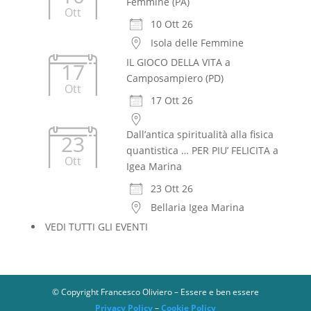
Femmine (PA)
Ott
10 Ott 26
Isola delle Femmine
IL GIOCO DELLA VITA a
17
Camposampiero (PD)
Ott
17 Ott 26
Dall’antica spiritualità alla fisica
23
quantistica … PER PIU’ FELICITA a
Ott
Igea Marina
23 Ott 26
Bellaria Igea Marina
VEDI TUTTI GLI EVENTI
© Copyright Francesco Oliviero – Essere e ben essere
Privacy Policy
–
Cookie Policy