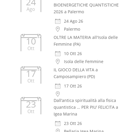
24
BIOENERGETICHE QUANTISTICHE
Ago
2026 a Palermo
24 Ago 26
Palermo
OLTRE LA MATERIA all'Isola delle
10
Femmine (PA)
Ott
10 Ott 26
Isola delle Femmine
IL GIOCO DELLA VITA a
17
Camposampiero (PD)
Ott
17 Ott 26
Dall’antica spiritualità alla fisica
23
quantistica … PER PIU’ FELICITA a
Ott
Igea Marina
23 Ott 26
Bellaria Igea Marina