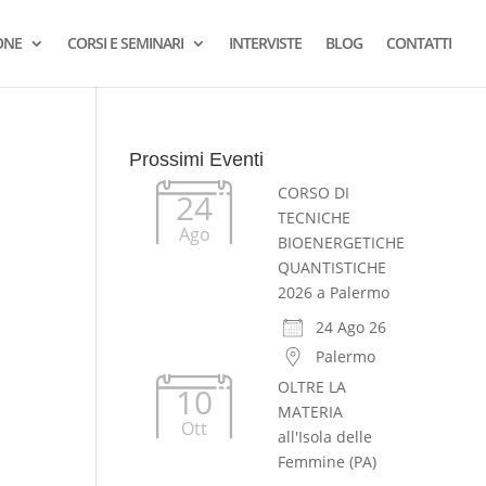
ONE
CORSI E SEMINARI
INTERVISTE
BLOG
CONTATTI
Prossimi Eventi
CORSO DI
24
TECNICHE
Ago
BIOENERGETICHE
QUANTISTICHE
2026 a Palermo
24 Ago 26
Palermo
OLTRE LA
10
MATERIA
Ott
all'Isola delle
Femmine (PA)