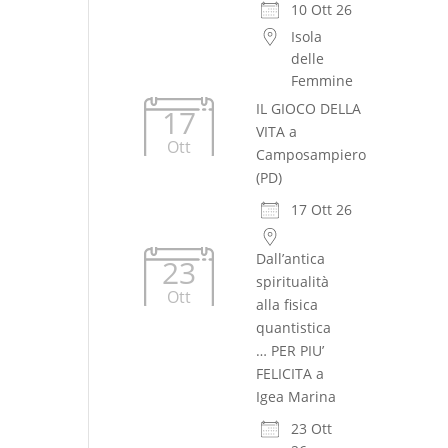
10 Ott 26
Isola
delle
Femmine
IL GIOCO DELLA
17
VITA a
Ott
Camposampiero
(PD)
17 Ott 26
Dall’antica
23
spiritualità
Ott
alla fisica
quantistica
… PER PIU’
FELICITA a
Igea Marina
23 Ott