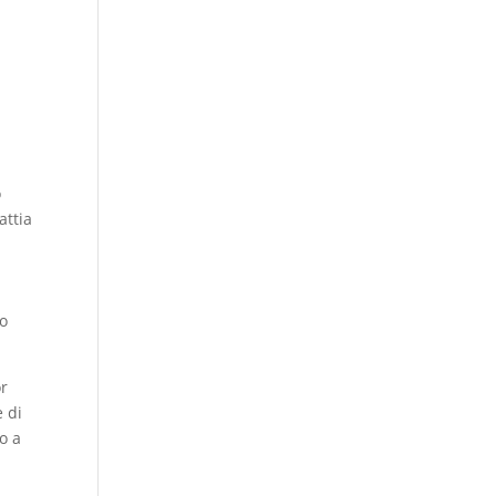
o
attia
mo
or
e di
o a