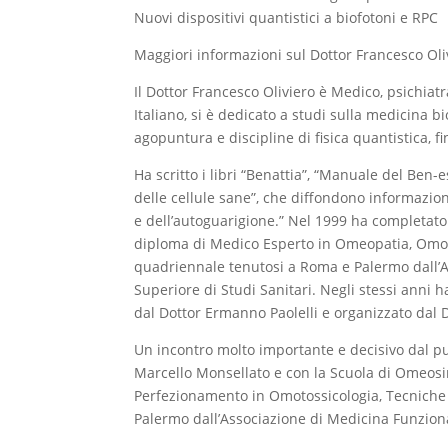
Nuovi dispositivi quantistici a biofotoni e RPC
Maggiori informazioni sul Dottor Francesco Oli
Il Dottor Francesco Oliviero è Medico, psichiat
Italiano, si è dedicato a studi sulla medicina 
agopuntura e discipline di fisica quantistica, f
Ha scritto i libri “Benattia”, “Manuale del Ben-
delle cellule sane”, che diffondono informazio
e dell’autoguarigione.” Nel 1999 ha completat
diploma di Medico Esperto in Omeopatia, Omoto
quadriennale tenutosi a Roma e Palermo dall’Ass
Superiore di Studi Sanitari. Negli stessi anni h
dal Dottor Ermanno Paolelli e organizzato dal
Un incontro molto importante e decisivo dal pu
Marcello Monsellato e con la Scuola di Omeosin
Perfezionamento in Omotossicologia, Tecniche
Palermo dall’Associazione di Medicina Funziona