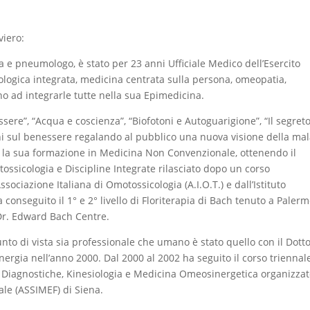
viero:
ra e pneumologo, è stato per 23 anni Ufficiale Medico dell’Esercito
biologica integrata, medicina centrata sulla persona, omeopatia,
ino ad integrarle tutte nella sua Epimedicina.
essere”, “Acqua e coscienza”, “Biofotoni e Autoguarigione”, “Il segret
ni sul benessere regalando al pubblico una nuova visione della mal
o la sua formazione in Medicina Non Convenzionale, ottenendo il
ssicologia e Discipline Integrate rilasciato dopo un corso
ociazione Italiana di Omotossicologia (A.I.O.T.) e dall’Istituto
a conseguito il 1° e 2° livello di Floriterapia di Bach tenuto a Paler
 Dr. Edward Bach Centre.
nto di vista sia professionale che umano è stato quello con il Dott
ergia nell’anno 2000. Dal 2000 al 2002 ha seguito il corso triennal
 Diagnostiche, Kinesiologia e Medicina Omeosinergetica organizzat
le (ASSIMEF) di Siena.