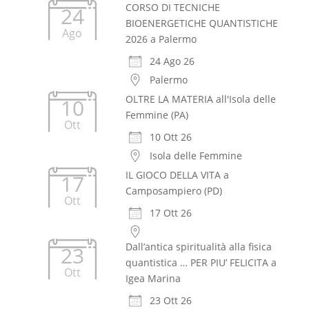
CORSO DI TECNICHE
24
BIOENERGETICHE QUANTISTICHE
Ago
2026 a Palermo
24 Ago 26
Palermo
OLTRE LA MATERIA all'Isola delle
10
Femmine (PA)
Ott
10 Ott 26
Isola delle Femmine
IL GIOCO DELLA VITA a
17
Camposampiero (PD)
Ott
17 Ott 26
Dall’antica spiritualità alla fisica
23
quantistica … PER PIU’ FELICITA a
Ott
Igea Marina
23 Ott 26