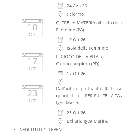
24 Ago 26
Palermo
OLTRE LA MATERIA all'Isola delle
10
Femmine (PA)
Ott
10 Ott 26
Isola delle Femmine
IL GIOCO DELLA VITA a
17
Camposampiero (PD)
Ott
17 Ott 26
Dall’antica spiritualità alla fisica
23
quantistica … PER PIU’ FELICITA a
Ott
Igea Marina
23 Ott 26
Bellaria Igea Marina
VEDI TUTTI GLI EVENTI