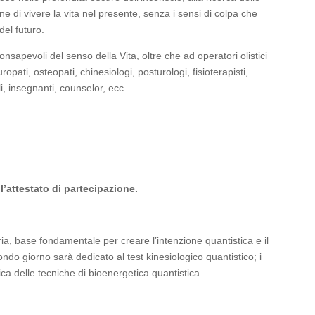
di vivere la vita nel presente, senza i sensi di colpa che
el futuro.
i consapevoli del senso della Vita, oltre che ad operatori olistici
opati, osteopati, chinesiologi, posturologi, fisioterapisti,
li, insegnanti, counselor, ecc.
 l’attestato di partecipazione.
ria, base fondamentale per creare l’intenzione quantistica e il
ondo giorno sarà dedicato al test kinesiologico quantistico; i
ica delle tecniche di bioenergetica quantistica.