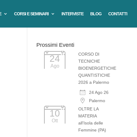
E
CORSI E SEMINARI
INTERVISTE
BLOG
CONTATTI
Prossimi Eventi
CORSO DI
24
TECNICHE
Ago
BIOENERGETICHE
QUANTISTICHE
2026 a Palermo
24 Ago 26
Palermo
OLTRE LA
10
MATERIA
Ott
all'Isola delle
Femmine (PA)