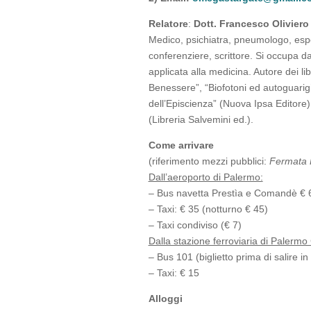
Relatore
:
Dott. Francesco Oliviero
Medico, psichiatra, pneumologo, esp
conferenziere, scrittore. Si occupa da
applicata alla medicina. Autore dei li
Benessere”, “Biofotoni ed autoguarigi
dell’Episcienza” (Nuova Ipsa Editore
(Libreria Salvemini ed.).
Come arrivare
(riferimento mezzi pubblici:
Fermata 
Dall’aeroporto di Palermo:
– Bus navetta Prestìa e Comandè € 
– Taxi: € 35 (notturno € 45)
– Taxi condiviso (€ 7)
Dalla stazione ferroviaria di Palermo
– Bus 101 (biglietto prima di salire in
– Taxi: € 15
Alloggi