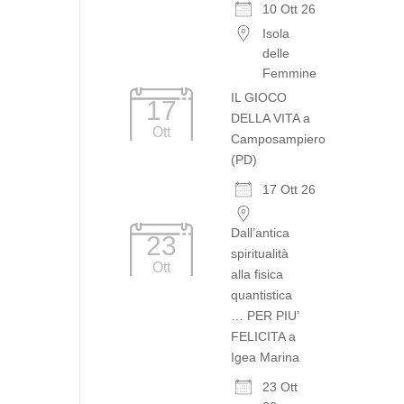
10 Ott 26
Isola
delle
Femmine
IL GIOCO
17
DELLA VITA a
Ott
Camposampiero
(PD)
17 Ott 26
Dall’antica
23
spiritualità
Ott
alla fisica
quantistica
… PER PIU’
FELICITA a
Igea Marina
23 Ott