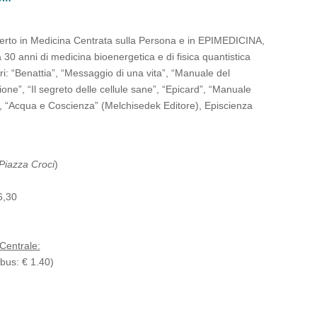
erto in Medicina Centrata sulla Persona e in EPIMEDICINA,
 30 anni di medicina bioenergetica e di fisica quantistica
bri: “Benattia”, “Messaggio di una vita”, “Manuale del
one”, “Il segreto delle cellule sane”, “Epicard”, “Manuale
), “Acqua e Coscienza” (Melchisedek Editore), Episcienza
Piazza Croci
)
6,30
 Centrale:
 bus: € 1.40)