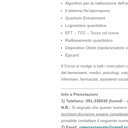
Algoritmo per la riattivazione dell’
Il sistema Ho’oponopono
Quantum Entrainment
Logosintesi quantistica
EFT – TCC – Tocco col cuore
Riallineamento quantistico
Dispositivo Olisté (ripolarizzatore 
Epicard
Il Corso si rivolge a tutti i ricercator
del benessere, medici, psicologi, natur
infermieri, farmacisti, assistenti socia
Info e Prenotazioni
1) Telefono: 091-335830 (lunedì – 
N.B.:
Si segnala che questo numero s
iscrizioni dovranno essere completat
possibile contattare il seguente num
2) Email:
omegastargate@gmail.c