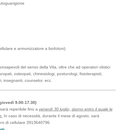
autoguarigione
cellulare e armonizzatore a biofotoni)
i consapevoli del senso della Vita, oltre che ad operatori olistici
opati, osteopati, chinesiologi, posturologi, fisioterapisti,
li, insegnanti, counselor, ecc.
giovedì 9.00-17.30)
arà reperibile fino a
venerdì 30 luglio, giorno
entro
il quale le
e.
In caso di necessità, durante il mese di agosto, sarà
ero di cellulare 3913640796.
om