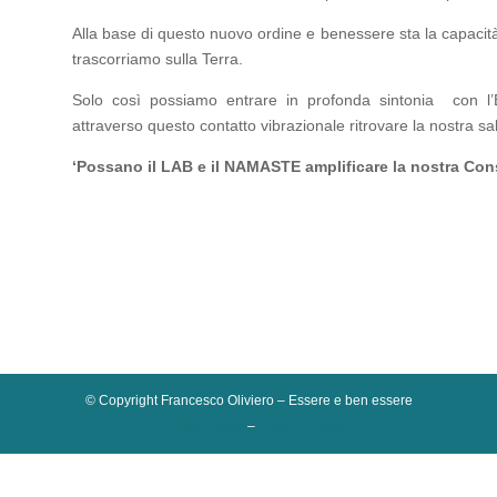
Alla base di questo nuovo ordine e benessere sta la capacit
trascorriamo sulla Terra.
Solo così possiamo entrare in profonda sintonia con l’
attraverso questo contatto vibrazionale ritrovare la nostra sa
‘Possano il LAB e il NAMASTE amplificare la nostra Cons
© Copyright Francesco Oliviero – Essere e ben essere
Privacy Policy
–
Cookie Policy