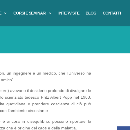
E
CORSI E SEMINARI
INTERVISTE
BLOG
CONTATTI
ori, un ingegnere e un medico, che l’Universo ha
 amico’.
ere) avevano il desiderio profondo di divulgare le
llo scienziato tedesco Fritz Albert Popp nel 1983.
vita quotidiana e prendere coscienza di ciò può
a con l’ambiente circostante.
è ancora in disequilibrio, possono riportare le
za che è origine del caos e della malattia.