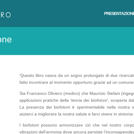
PRESENTAZION
one
‘Questo libro nasce da un sogno prolungato di due ricercat
fatto incontrare al momento opportuno grazie ad un comune
Sia Francesco Oliviero (medico) che Maurizio Stefani (ingegn
applicazioni pratiche della ‘
teoria dei biofotoni
’, scoperta da
La presenza dei biofotoni è sperimentabile nella nostra 
aiutarci a migliorare la nostra salute e farci vivere in sintoni
I biofotoni possono armonizzare ciò che nel nostro corpo 
vibrazioni dell’armonia dove ancora persiste l’inconsapevolez